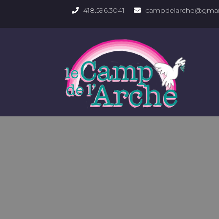
418.596.3041
campdelarche@gmai