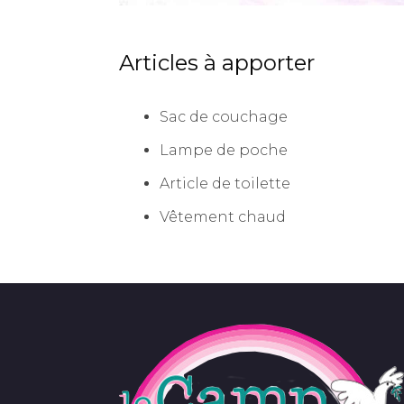
Articles à apporter
Sac de couchage
Lampe de poche
Article de toilette
Vêtement chaud