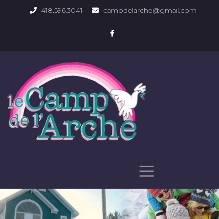
418.596.3041
campdelarche@gmail.com
ACCUEIL
QUOI FAIRE
PHOTOS DU DOMAINE