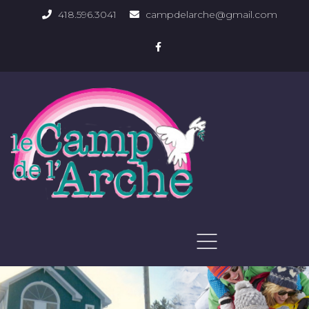
418.596.3041
campdelarche@gmail.com
ACCUEIL
QUOI FAIRE
PHOTOS DU DOMAINE