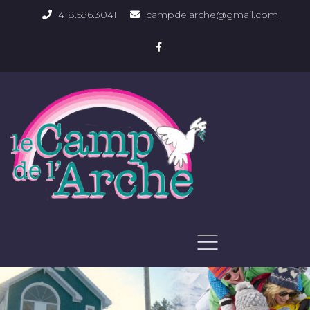
418.596.3041
campdelarche@gmail.com
ACCUEIL
QUOI FAIRE
PHOTOS DU DOMAINE