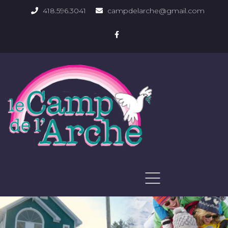
418.596.3041
campdelarche@gmail.com
ACCUEIL
QUOI FAIRE
PHOTOS DU DOMAINE