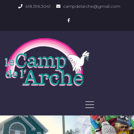
418.596.3041
campdelarche@gmail.com
ACCUEIL
QUOI FAIRE
PHOTOS DU DOMAINE