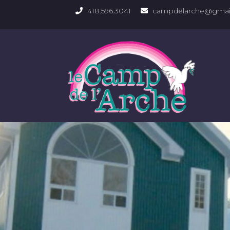
418.596.3041
campdelarche@gmai