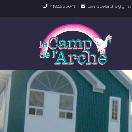
418.596.3041
campdelarche@gmai