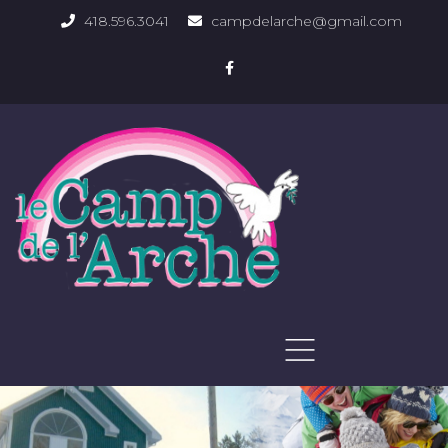
418.596.3041
campdelarche@gmail.com
ACCUEIL
QUOI FAIRE
PHOTOS DU DOMAINE