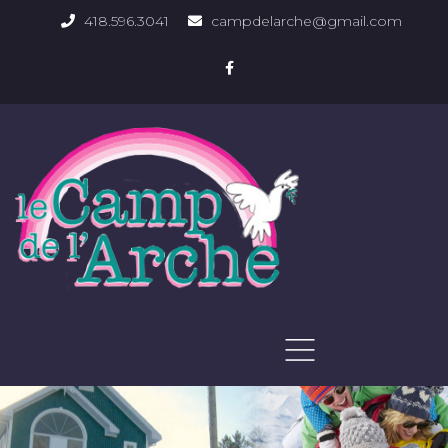
418.596.3041
campdelarche@gmail.com
ACCUEIL
QUOI FAIRE
PHOTOS DU DOMAINE