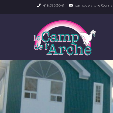
418.596.3041
campdelarche@gmai