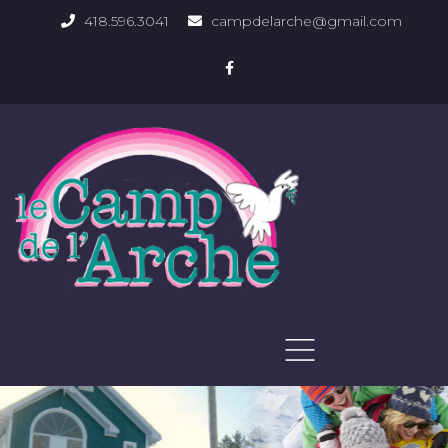
418.596.3041
campdelarche@gmail.com
ACCUEIL
QUOI FAIRE
PHOTOS DU DOMAINE