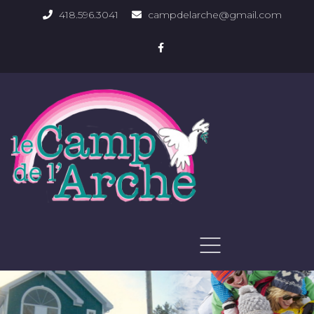
418.596.3041
campdelarche@gmail.com
ACCUEIL
QUOI FAIRE
PHOTOS DU DOMAINE