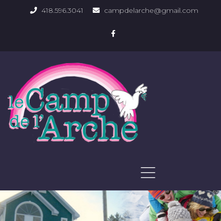
418.596.3041
campdelarche@gmail.com
ACCUEIL
QUOI FAIRE
PHOTOS DU DOMAINE