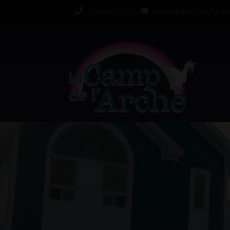
418.596.3041
campdelarche@gmai